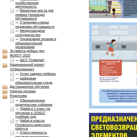
хозяйственная
деятельность
Вакантные места для
приёма (перевода)
обучающихся
Стипендии и меры
поддержки обучающихся
Международное
сотрудничество
Организация питания в
образовательной
организации
Эстафета добрых дел
ФОКОТ-2020
ШСК "Олимпик"
Национальный проект
«Образование»
Успех каждого ребёнка
Цифровая
образовательная среда
Дистанционное обучение
Горячее питание
Родителям
Общешкольные
родительские собрания
Приём в 1 класс на
обучение в 2026/27
учебном году
Набор в классы
Псковского кадетского
корпуса
Ответственность
несовершеннолетних