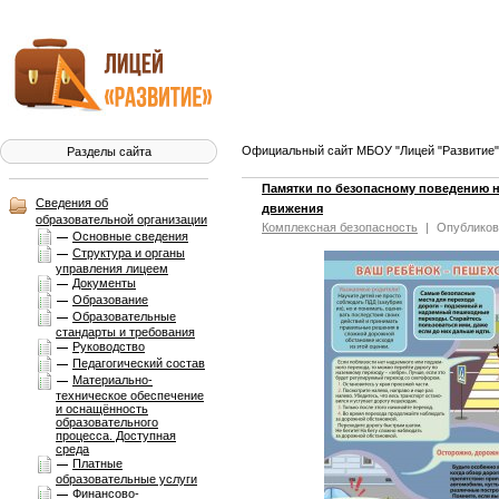
Официальный сайт МБОУ "Лицей "Развитие" 
Разделы сайта
Памятки по безопасному поведению 
Сведения об
движения
образовательной организации
Комплексная безопасноcть
|
Опубликова
Основные сведения
Структура и органы
управления лицеем
Документы
Образование
Образовательные
стандарты и требования
Руководство
Педагогический состав
Материально-
техническое обеспечение
и оснащённость
образовательного
процесса. Доступная
среда
Платные
образовательные услуги
Финансово-