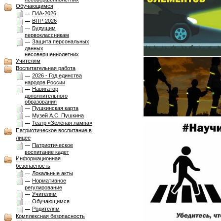
Обучающимся
ГИА-2026
ВПР-2026
Будущим
первоклассникам
Защита персональных
данных
несовершеннолетних
Учителям
Воспитательная работа
2026 - Год единства
народов России
Навигатор
дополнительного
образования
Пушкинская карта
Музей А.С. Пушкина
Театр «Зелёная лампа»
Патриотическое воспитание в
лицее
Патриотическое
воспитание кадет
Информационная
безопасность
Локальные акты
Нормативное
регулирование
Учителям
Обучающимся
Родителям
Комплексная безопасноcть