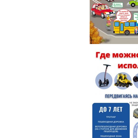
разрешения конфликтов в
образовательной среде, и
нам важно узнать мнение
представителей таких
целевых групп, как
обучающиеся, педагоги
(классные руководители),
родители (законные
представители).
Для каждой
целевой группы мы
приготовили вопросы,
ответить на которые можно,
пройдя по ссылке. Опрос
анонимный, мы надеемся на
искренность, корректность и
конструктивность ваших
ответов.
Для обучающихся:
https://forms.yandex.ru/u/6a29298f95add504fc78ef11
Для педагогов:
https://forms.yandex.ru/u/6a2fb2ae90fa7bd496a30672
Для родителей (законных
представителей):
https://forms.yandex.ru/u/6a2fc38749af47aeb374e6d0