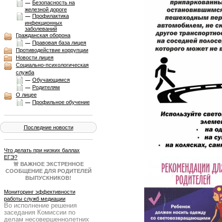
Безопасность на
железной дороге
Профилактика
инфекционных
заболеваний
Гражданская оборона
Правовая база лицея
Противодействие коррупции
Новости лицея
Социально-психологическая
служба
Обучающимся
Родителям
О лицее
Профильное обучение
Последние новости
Что делать при низких баллах
ЕГЭ?
🚨 ВАЖНОЕ ЭКСТРЕННОЕ
СООБЩЕНИЕ ДЛЯ РОДИТЕЛЕЙ
ВЫПУСКНИКОВ!
Результаты ЕГЭ получены, и они
не всегда совпадают с
Мониторинг эффективности
ожиданиями. Паника — плохой
работы служб медиации
Во исполнение решения
советчик. Нужен четкий план Б!
заседания Комиссии по
Образовательный портал
делам несовершеннолетних
Учеба.ру 25 июня в 19:00 МСК