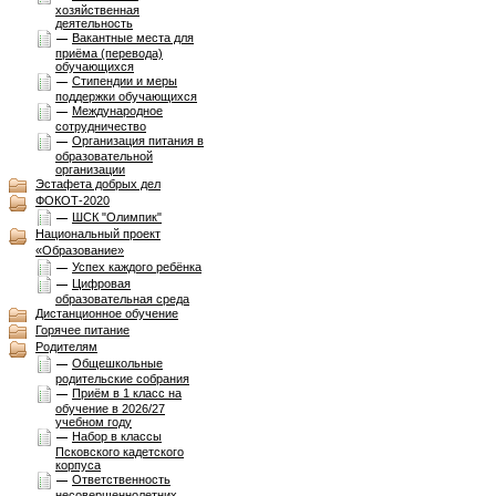
хозяйственная
деятельность
Вакантные места для
приёма (перевода)
обучающихся
Стипендии и меры
поддержки обучающихся
Международное
сотрудничество
Организация питания в
образовательной
организации
Эстафета добрых дел
ФОКОТ-2020
ШСК "Олимпик"
Национальный проект
«Образование»
Успех каждого ребёнка
Цифровая
образовательная среда
Дистанционное обучение
Горячее питание
Родителям
Общешкольные
родительские собрания
Приём в 1 класс на
обучение в 2026/27
учебном году
Набор в классы
Псковского кадетского
корпуса
Ответственность
несовершеннолетних