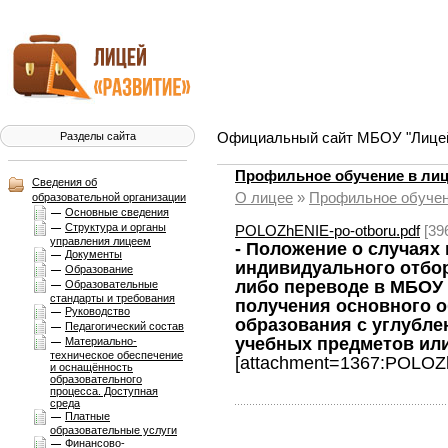
Официальный сайт МБОУ "Лицей 
Разделы сайта
Профильное обучение в лиц
Сведения об
О лицее
»
Профильное обуче
образовательной организации
Основные сведения
Структура и органы
POLOZhENIE-po-otboru.pdf
[39
управления лицеем
- Положение о случаях
Документы
индивидуального отбо
Образование
либо переводе в МБОУ 
Образовательные
стандарты и требования
получения основного о
Руководство
образования с углубл
Педагогический состав
учебных предметов ил
Материально-
техническое обеспечение
[attachment=1367:POLOZh
и оснащённость
образовательного
процесса. Доступная
среда
Платные
образовательные услуги
Финансово-