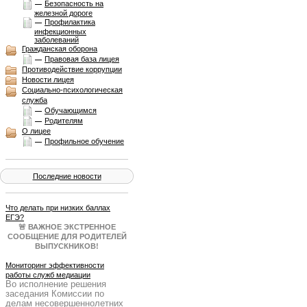
Безопасность на
железной дороге
Профилактика
инфекционных
заболеваний
Гражданская оборона
Правовая база лицея
Противодействие коррупции
Новости лицея
Социально-психологическая
служба
Обучающимся
Родителям
О лицее
Профильное обучение
Последние новости
Что делать при низких баллах
ЕГЭ?
🚨 ВАЖНОЕ ЭКСТРЕННОЕ
СООБЩЕНИЕ ДЛЯ РОДИТЕЛЕЙ
ВЫПУСКНИКОВ!
Результаты ЕГЭ получены, и они
не всегда совпадают с
Мониторинг эффективности
ожиданиями. Паника — плохой
работы служб медиации
Во исполнение решения
советчик. Нужен четкий план Б!
заседания Комиссии по
Образовательный портал
делам несовершеннолетних
Учеба.ру 25 июня в 19:00 МСК