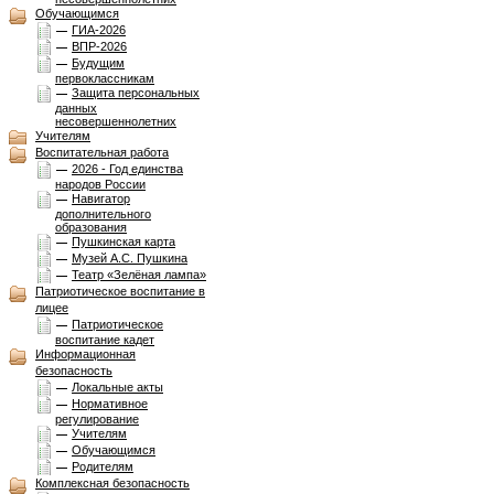
Обучающимся
ГИА-2026
ВПР-2026
Будущим
первоклассникам
Защита персональных
данных
несовершеннолетних
Учителям
Воспитательная работа
2026 - Год единства
народов России
Навигатор
дополнительного
образования
Пушкинская карта
Музей А.С. Пушкина
Театр «Зелёная лампа»
Патриотическое воспитание в
лицее
Патриотическое
воспитание кадет
Информационная
безопасность
Локальные акты
Нормативное
регулирование
Учителям
Обучающимся
Родителям
Комплексная безопасноcть