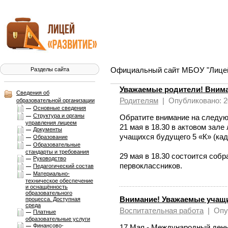
Официальный сайт МБОУ "Лицей 
Разделы сайта
Уважаемые родители! Внима
Сведения об
Родителям
|
Опубликовано: 2
образовательной организации
Основные сведения
Структура и органы
Обратите внимание на следу
управления лицеем
21 мая в 18.30 в актовом зал
Документы
учащихся будущего 5 «К» (кад
Образование
Образовательные
стандарты и требования
29 мая в 18.30 состоится соб
Руководство
первоклассников.
Педагогический состав
Материально-
техническое обеспечение
и оснащённость
образовательного
Внимание! Уважаемые учащие
процесса. Доступная
среда
Воспитательная работа
|
Опу
Платные
образовательные услуги
Финансово-
17 Мая - Международный день