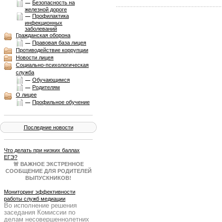
Безопасность на
железной дороге
Профилактика
инфекционных
заболеваний
Гражданская оборона
Правовая база лицея
Противодействие коррупции
Новости лицея
Социально-психологическая
служба
Обучающимся
Родителям
О лицее
Профильное обучение
Последние новости
Что делать при низких баллах
ЕГЭ?
🚨 ВАЖНОЕ ЭКСТРЕННОЕ
СООБЩЕНИЕ ДЛЯ РОДИТЕЛЕЙ
ВЫПУСКНИКОВ!
Результаты ЕГЭ получены, и они
не всегда совпадают с
Мониторинг эффективности
ожиданиями. Паника — плохой
работы служб медиации
Во исполнение решения
советчик. Нужен четкий план Б!
заседания Комиссии по
Образовательный портал
делам несовершеннолетних
Учеба.ру 25 июня в 19:00 МСК