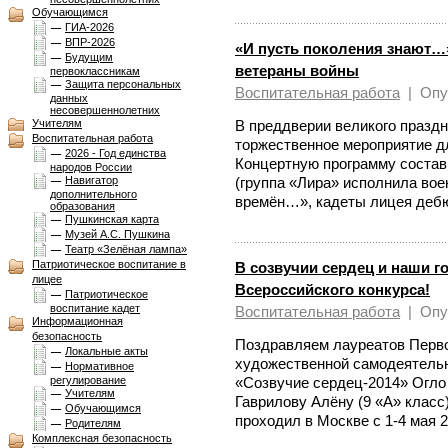
Обучающимся
ГИА-2026
ВПР-2026
«И пусть поколения знают…»
Будущим
ветераны войны
первоклассникам
Защита персональных
Воспитательная работа
|
Опу
данных
несовершеннолетних
Учителям
В преддверии великого праздн
Воспитательная работа
торжественное мероприятие дл
2026 - Год единства
Концертную программу состав
народов России
Навигатор
(группа «Лира» исполнила во
дополнительного
времён…», кадеты лицея дебю
образования
Пушкинская карта
Музей А.С. Пушкина
Театр «Зелёная лампа»
Патриотическое воспитание в
В созвучии сердец и наши 
лицее
Всероссийского конкурса!
Патриотическое
воспитание кадет
Воспитательная работа
|
Опу
Информационная
безопасность
Поздравляем лауреатов Перво
Локальные акты
художественной самодеятель
Нормативное
регулирование
«Созвучие сердец-2014» Огло 
Учителям
Гаврилову Алёну (9 «А» класс
Обучающимся
проходил в Москве с 1-4 мая 2
Родителям
Комплексная безопасноcть