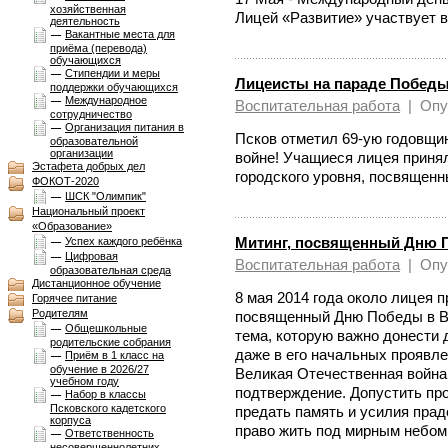
хозяйственная
Лицей «Развитие» участвует 
деятельность
Вакантные места для
приёма (перевода)
обучающихся
Стипендии и меры
Лицеисты на параде Побед
поддержки обучающихся
Международное
Воспитательная работа
|
Опу
сотрудничество
Организация питания в
Псков отметил 69-ую годовщи
образовательной
организации
войне! Учащиеся лицея принял
Эстафета добрых дел
городского уровня, посвящен
ФОКОТ-2020
ШСК "Олимпик"
Национальный проект
«Образование»
Митинг, посвященный Дню П
Успех каждого ребёнка
Цифровая
Воспитательная работа
|
Опу
образовательная среда
Дистанционное обучение
8 мая 2014 года около лицея 
Горячее питание
Родителям
посвященный Дню Победы в Ве
Общешкольные
тема, которую важно донести 
родительские собрания
даже в его начальных проявле
Приём в 1 класс на
обучение в 2026/27
Великая Отечественная война 
учебном году
подтверждение. Допустить пр
Набор в классы
Псковского кадетского
предать память и усилия прад
корпуса
право жить под мирным небом
Ответственность
несовершеннолетних