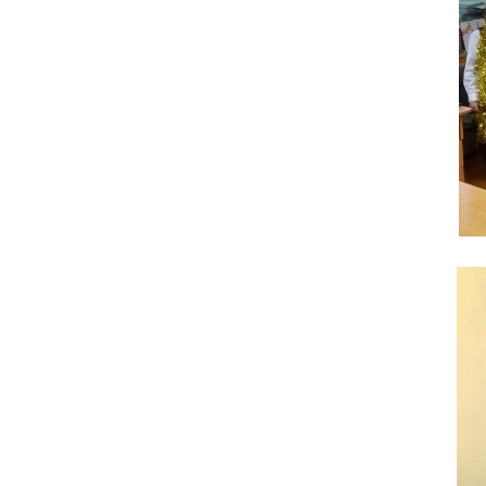
разрешения конфликтов в
образовательной среде, и
нам важно узнать мнение
представителей таких
целевых групп, как
обучающиеся, педагоги
(классные руководители),
родители (законные
представители).
Для каждой
целевой группы мы
приготовили вопросы,
ответить на которые можно,
пройдя по ссылке. Опрос
анонимный, мы надеемся на
искренность, корректность и
конструктивность ваших
ответов.
Для обучающихся:
https://forms.yandex.ru/u/6a29298f95add50
Для педагогов:
https://forms.yandex.ru/u/6a2fb2ae90fa7bd
Для родителей (законных
представителей):
https://forms.yandex.ru/u/6a2fc38749af47a