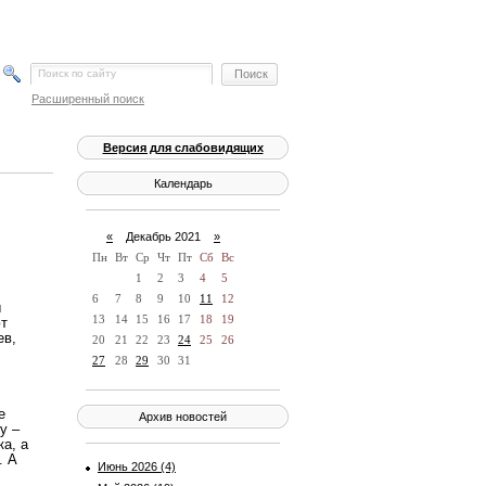
Расширенный поиск
Версия для слабовидящих
Календарь
«
Декабрь 2021
»
Пн
Вт
Ср
Чт
Пт
Сб
Вс
1
2
3
4
5
6
7
8
9
10
11
12
ы
13
14
15
16
17
18
19
ют
ев,
20
21
22
23
24
25
26
27
28
29
30
31
е
Архив новостей
у –
а, а
. А
Июнь 2026 (4)