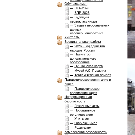
Обучающимся
ГИА-2026
ВПР-2026
Будущим
первоклассникам
Защита персональных
данных
несовершеннолетних
Учителям
Воспитательная работа
2026 - Год единства
народов России
Навигатор
дополнительного
образования
Пушкинская карта
Музей А.С. Пушкина
Театр «Зелёная лампа»
Патриотическое воспитание в
лицее
Патриотическое
воспитание кадет
Информационная
безопасность
Локальные акты
Нормативное
регулирование
Учителям
Обучающимся
Родителям
Комплексная безопасноcть