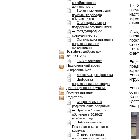
хозяйственная
Т.к.
деятельность
насл
Вакантные места для
наст
приёма (перевода)
торж
обучающихся
стил
Стипендии и меры
поддержки обучающихся
Международное
Итак
сотрудничество
внеш
Организация питания в
прос
образовательной
Снег
организации
Поэт
Эстафета добрых дел
фант
ФОКОТ-2020
ШСК "Олимпик"
Еще 
Национальный проект
пред
«Образование»
карт
Ново
Успех каждого ребёнка
игру
Цифровая
образовательная среда
Ново
Дистанционное обучение
осып
Горячее питание
Ко в
Родителям
цвет
Общешкольные
наст
родительские собрания
Приём в 1 класс на
обучение в 2026/27
учебном году
Набор в классы
Псковского кадетского
корпуса
Ответственность
несовершеннолетних