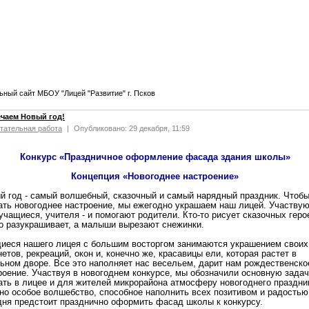
ный сайт МБОУ "Лицей "Развитие" г. Псков
ечаем Новый год!
тательная работа
|
Опубликовано: 29 декабря, 11:59
Конкурс «Праздничное оформление фасада здания школы»
Концепция «Новогоднее настроение»
й год - самый волшебный, сказочный и самый нарядный праздник. Чтоб
ать новогоднее настроение, мы ежегодно украшаем наш лицей. Участву
 учащиеся, учителя - и помогают родители. Кто-то рисует сказочных геро
то разукрашивает, а малыши вырезают снежинки.
иеся нашего лицея с большим восторгом занимаются украшением своих
нетов, рекреаций, окон и, конечно же, красавицы ели, которая растет в
ьном дворе. Все это наполняет нас весельем, дарит нам рождественско
роение. Участвуя в новогоднем конкурсе, мы обозначили основную задач
ать в лицее и для жителей микрорайона атмосферу новогоднего праздник
но особое волшебство, способное наполнить всех позитивом и радостью
дня предстоит празднично оформить фасад школы к конкурсу.