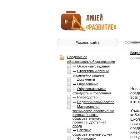
Официаль
Разделы сайта
Встр
Сведения об
Воспи
образовательной организации
Основные сведения
Структура и органы
управления лицеем
Документы
Образование
Новы
Образовательные
созд
стандарты и требования
все:
Руководство
кто-
Педагогический состав
Материально-
Учащ
техническое обеспечение
каби
и оснащённость
образовательного
школ
процесса. Доступная
наст
среда
созд
Платные
имен
образовательные услуги
сего
Финансово-