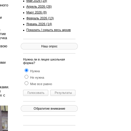
Май 2026 (19)
рного
Апрель 2026 (26)
Март 2026 (8)
и
Февраль 2026 (13)
Январь 2026 (14)
о
Показать / скрыть весь архив
тие
учка
свою
Наш опрос
Нужна ли в лицее школьная
ыми
форма?
Нужна
Не нужна
Мне все равно
ками.
я
х с
Обратитие внимание