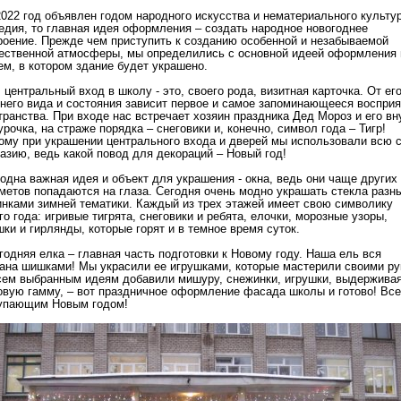
 2022 год объявлен годом народного искусства и нематериального культу
едия, то главная идея оформления – создать народное новогоднее
роение. Прежде чем приступить к созданию особенной и незабываемой
ественной атмосферы, мы определились с основной идеей оформления 
ем, в котором здание будет украшено.
, центральный вход в школу - это, своего рода, визитная карточка. От ег
него вида и состояния зависит первое и самое запоминающееся восприя
транства. При входе нас встречает хозяин праздника Дед Мороз и его вн
урочка, на страже порядка – снеговики и, конечно, символ года – Тигр!
ому при украшении центрального входа и дверей мы использовали всю 
азию, ведь какой повод для декораций – Новый год!
одна важная идея и объект для украшения - окна, ведь они чаще других
метов попадаются на глаза. Сегодня очень модно украшать стекла разн
инками зимней тематики. Каждый из трех этажей имеет свою символику
го года: игривые тигрята, снеговики и ребята, елочки, морозные узоры,
шки и гирлянды, которые горят и в темное время суток.
годняя елка – главная часть подготовки к Новому году. Наша ель вся
ана шишками! Мы украсили ее игрушками, которые мастерили своими ру
сем выбранным идеям добавили мишуру, снежинки, игрушки, выдержива
овую гамму, – вот праздничное оформление фасада школы и готово! Все
упающим Новым годом!