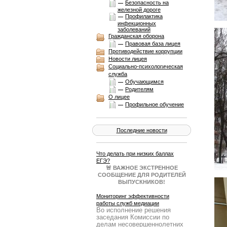
Безопасность на
железной дороге
Профилактика
инфекционных
заболеваний
Гражданская оборона
Правовая база лицея
Противодействие коррупции
Новости лицея
Социально-психологическая
служба
Обучающимся
Родителям
О лицее
Профильное обучение
Последние новости
Что делать при низких баллах
ЕГЭ?
🚨 ВАЖНОЕ ЭКСТРЕННОЕ
СООБЩЕНИЕ ДЛЯ РОДИТЕЛЕЙ
ВЫПУСКНИКОВ!
Результаты ЕГЭ получены, и они
не всегда совпадают с
Мониторинг эффективности
ожиданиями. Паника — плохой
работы служб медиации
Во исполнение решения
советчик. Нужен четкий план Б!
заседания Комиссии по
Образовательный портал
делам несовершеннолетних
Учеба.ру 25 июня в 19:00 МСК