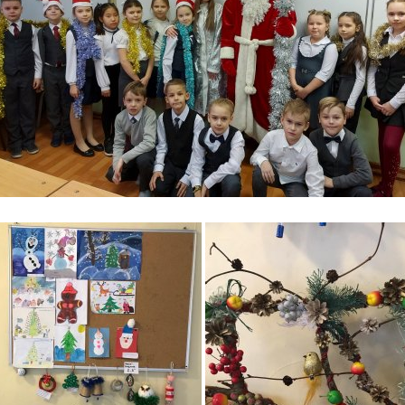
4fc78ef11
496a30672
eb374e6d0