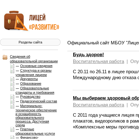
Официальный сайт МБОУ "Лицей 
Разделы сайта
Будь здоров!
Сведения об
Воспитательная работа
|
Опу
образовательной организации
Основные сведения
Структура и органы
С 20.11 по 26.11 в лицее про
управления лицеем
Международному дню отказа от
Документы
Образование
Образовательные
стандарты и требования
Руководство
Мы выбираем здоровый обр
Педагогический состав
Воспитательная работа
|
Опу
Материально-
техническое обеспечение
и оснащённость
С 2011 года учащиеся лицея п
образовательного
плакатов, видеороликов в рам
процесса. Доступная
среда
«Комплексные меры противоде
Платные
образовательные услуги
Финансово-