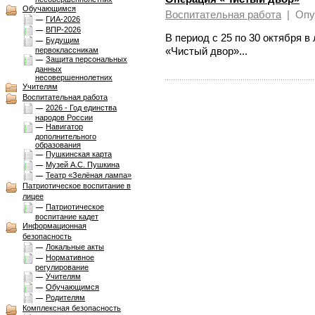
Обучающимся
Воспитательная работа
|
Опу
ГИА-2026
ВПР-2026
В период с 25 по 30 октября 
Будущим
«Чистый двор»...
первоклассникам
Защита персональных
данных
несовершеннолетних
Учителям
Воспитательная работа
2026 - Год единства
народов России
Навигатор
дополнительного
образования
Пушкинская карта
Музей А.С. Пушкина
Театр «Зелёная лампа»
Патриотическое воспитание в
лицее
Патриотическое
воспитание кадет
Информационная
безопасность
Локальные акты
Нормативное
регулирование
Учителям
Обучающимся
Родителям
Комплексная безопасноcть