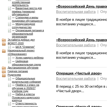
хозяйственная
деятельность
«Всероссийский День прав
Вакантные места для
Воспитательная работа
|
Опу
приёма (перевода)
обучающихся
Стипендии и меры
В ноябре в лицее традиционн
поддержки обучающихся
воспитанию учащихся...
Международное
сотрудничество
Организация питания в
образовательной
организации
«Всероссийский День прав
Эстафета добрых дел
ФОКОТ-2020
Воспитательная работа
|
Опу
ШСК "Олимпик"
Национальный проект
В ноябре в лицее традиционн
«Образование»
воспитанию учащихся...
Успех каждого ребёнка
Цифровая
образовательная среда
Дистанционное обучение
Горячее питание
Операция «Чистый двор»
Родителям
Воспитательная работа
|
Опу
Общешкольные
родительские собрания
Приём в 1 класс на
В период с 25 по 30 октября 
обучение в 2026/27
«Чистый двор»...
учебном году
Набор в классы
Псковского кадетского
корпуса
Ответственность
Операция «Чистый двор»
несовершеннолетних