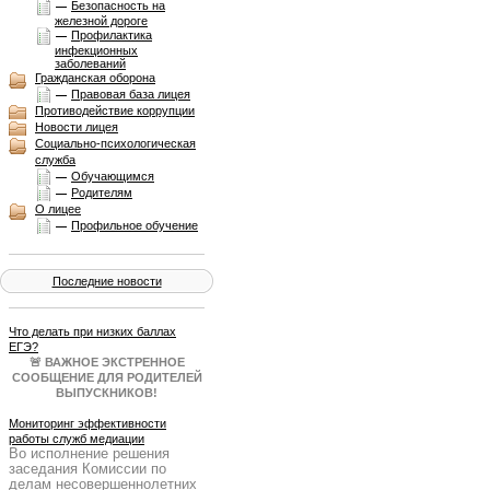
Безопасность на
железной дороге
Профилактика
инфекционных
заболеваний
Гражданская оборона
Правовая база лицея
Противодействие коррупции
Новости лицея
Социально-психологическая
служба
Обучающимся
Родителям
О лицее
Профильное обучение
Последние новости
Что делать при низких баллах
ЕГЭ?
🚨 ВАЖНОЕ ЭКСТРЕННОЕ
СООБЩЕНИЕ ДЛЯ РОДИТЕЛЕЙ
ВЫПУСКНИКОВ!
Результаты ЕГЭ получены, и они
не всегда совпадают с
Мониторинг эффективности
ожиданиями. Паника — плохой
работы служб медиации
Во исполнение решения
советчик. Нужен четкий план Б!
заседания Комиссии по
Образовательный портал
делам несовершеннолетних
Учеба.ру 25 июня в 19:00 МСК